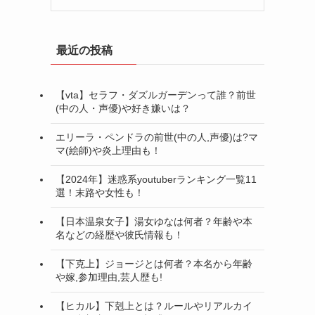
最近の投稿
【vta】セラフ・ダズルガーデンって誰？前世
(中の人・声優)や好き嫌いは？
エリーラ・ペンドラの前世(中の人,声優)は?マ
マ(絵師)や炎上理由も！
【2024年】迷惑系youtuberランキング一覧11
選！末路や女性も！
【日本温泉女子】湯女ゆなは何者？年齢や本
名などの経歴や彼氏情報も！
【下克上】ジョージとは何者？本名から年齢
や嫁,参加理由,芸人歴も!
【ヒカル】下剋上とは？ルールやリアルカイ