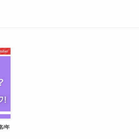
uber
名/年