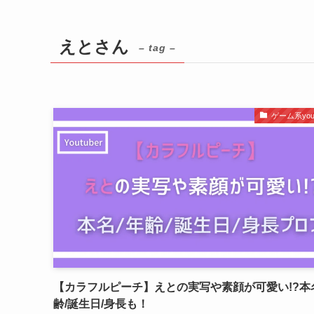
えとさん
– tag –
ゲーム系yout
【カラフルピーチ】えとの実写や素顔が可愛い!?本
齢/誕生日/身長も！