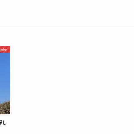
uber
探し