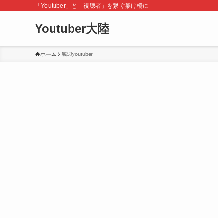
「Youtuber」と「視聴者」を繋ぐ架け橋に
Youtuber大陸
ホーム
底辺youtuber