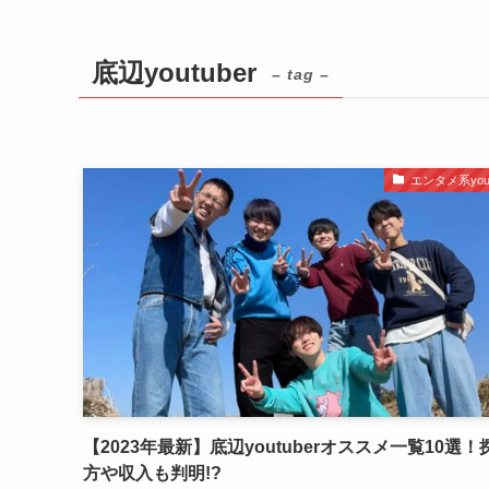
底辺youtuber
– tag –
エンタメ系yout
【2023年最新】底辺youtuberオススメ一覧10選！
方や収入も判明!?