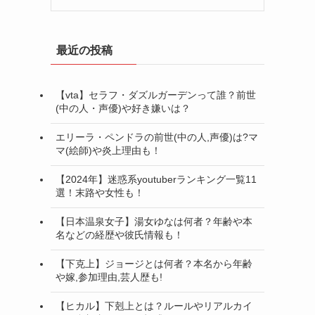
最近の投稿
【vta】セラフ・ダズルガーデンって誰？前世
(中の人・声優)や好き嫌いは？
エリーラ・ペンドラの前世(中の人,声優)は?マ
マ(絵師)や炎上理由も！
【2024年】迷惑系youtuberランキング一覧11
選！末路や女性も！
【日本温泉女子】湯女ゆなは何者？年齢や本
名などの経歴や彼氏情報も！
【下克上】ジョージとは何者？本名から年齢
や嫁,参加理由,芸人歴も!
【ヒカル】下剋上とは？ルールやリアルカイ