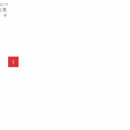
選につ
と思
。 そ
1