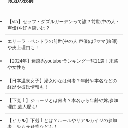
最近の投稿
【vta】セラフ・ダズルガーデンって誰？前世(中の人・
声優)や好き嫌いは？
エリーラ・ペンドラの前世(中の人,声優)は?ママ(絵師)
や炎上理由も！
【2024年】迷惑系youtuberランキング一覧11選！末路
や女性も！
【日本温泉女子】湯女ゆなは何者？年齢や本名などの
経歴や彼氏情報も！
【下克上】ジョージとは何者？本名から年齢や嫁,参加
理由,芸人歴も!
【ヒカル】下剋上とは？ルールやリアルカイジの参加
者、やらせ疑惑なども！