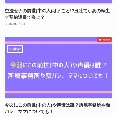
空澄セナの前世(中の人)はまこと!?丑牡てぃあの転生
で契約違反で炎上？
2023年9月8日
Vtuber
今羽にこの前世(中の人)や声優は誰？所属事務所や顔
バレ、ママについても！