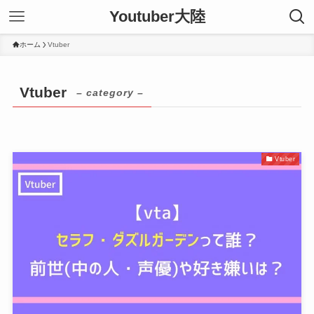
Youtuber大陸
ホーム
Vtuber
Vtuber
– category –
Vtuber