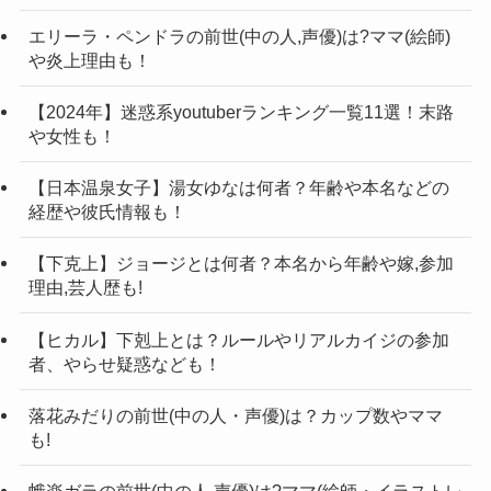
エリーラ・ペンドラの前世(中の人,声優)は?ママ(絵師)
や炎上理由も！
【2024年】迷惑系youtuberランキング一覧11選！末路
や女性も！
【日本温泉女子】湯女ゆなは何者？年齢や本名などの
経歴や彼氏情報も！
【下克上】ジョージとは何者？本名から年齢や嫁,参加
理由,芸人歴も!
【ヒカル】下剋上とは？ルールやリアルカイジの参加
者、やらせ疑惑なども！
落花みだりの前世(中の人・声優)は？カップ数やママ
も!
蛾楽ガラの前世(中の人,声優)は?ママ(絵師・イラストレ