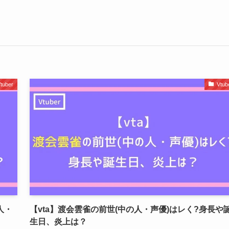
tuber
Vtub
人・
【vta】渡会雲雀の前世(中の人・声優)はレく?身長や
生日、炎上は？