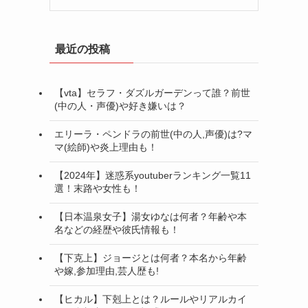
最近の投稿
【vta】セラフ・ダズルガーデンって誰？前世
(中の人・声優)や好き嫌いは？
エリーラ・ペンドラの前世(中の人,声優)は?マ
マ(絵師)や炎上理由も！
【2024年】迷惑系youtuberランキング一覧11
選！末路や女性も！
【日本温泉女子】湯女ゆなは何者？年齢や本
名などの経歴や彼氏情報も！
【下克上】ジョージとは何者？本名から年齢
や嫁,参加理由,芸人歴も!
【ヒカル】下剋上とは？ルールやリアルカイ