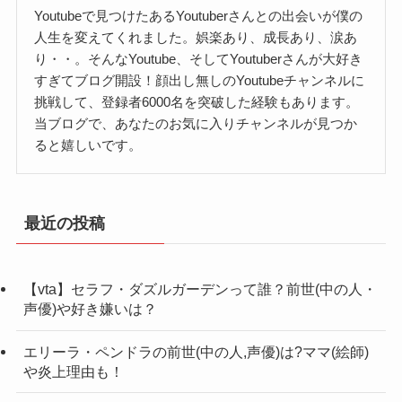
【ヒカル】かとゆり(上智大学生)の炎上
科
Youtubeで見つけたあるYoutuberさんとの出会いが僕の
理由はやらせや売名行為？
人生を変えてくれました。娯楽あり、成長あり、涙あ
趣味・特技
一生寝る
り・・。そんなYoutube、そしてYoutuberさんが大好き
【ヒカル】かとゆり(上智大学生)の年齢
すぎてブログ開設！顔出し無しのYoutubeチャンネルに
職業
tiktoker・マネージャー
は何歳？
挑戦して、登録者6000名を突破した経験もあります。
当ブログで、あなたのお気に入りチャンネルが見つか
所属事務所
調査中
ると嬉しいです。
彼氏
いない？
最近の投稿
なかなか情報は公開されていませ
んでしたが、彼氏がいるのか気に
なりますよね。
【vta】セラフ・ダズルガーデンって誰？前世(中の人・
声優)や好き嫌いは？
ヒカルさんの動画に突如登場したかとゆりさん。
「上智大学生に逆ナンされた」という動画で登場
エリーラ・ペンドラの前世(中の人,声優)は?ママ(絵師)
【ヒカル】かとゆり(上智大学生)の誕生日は
や炎上理由も！
しましたが、それがやらせや売名行為といわれ炎
かとゆり(上智大学生)さんの年齢ですが、22歳(現
いつ？
上した過去がありました。