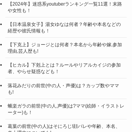
在：2022年9月13日)ということが判明。
【2024年】迷惑系youtuberランキング一覧11選！末路
そして、他にも炎上する理由があったとこと。
や女性も！
こちらはtiktokにて判明。
上智大学生ということで有名なかとゆりさん。
周りの学生に自慢するために大学にヒカルさん
2020年の投稿にて「20歳」と回答されておりまし
【日本温泉女子】湯女ゆなは何者？年齢や本名などの
を呼び出した
ヒカルさんの動画に登場しており、今後でてくる
た。
経歴や彼氏情報も！
留年費用をお願いする。
かもしれませんね。
動画のエンディングを邪魔した。
【下克上】ジョージとは何者？本名から年齢や嫁,参加
そんな、かとゆりさんの誕生日ですが具体的には
@katoyuridayo
#おすすめにのりたい
#
理由,芸人歴も!
エンディング後も帰らそうとしない。
公開されておりません。
運営さん大好き
#おすすめ
#時を戻そう
これらの理由があったそうです。
【ヒカル】下剋上とは？ルールやリアルカイジの参加
しかし、現在(2022年9月13日)から69週間名にこち
#よく聞かれる質問
♬ son original –
者、やらせ疑惑なども！
しかし、今後もヒカルさんの動画に登場すると思
らの投稿をされておりました。
Sergi Aliberch🥀
われるかとゆり(上智大学生)さん。
69週間前を調べてみると、5月ということが判明。
落花みだりの前世(中の人・声優)は？カップ数やママ
現在はファンの方との関係も良好だとうれしです
も!
また、誕生日は5月と言われているので22歳という
そのため、かとゆりさんの誕生月は5月ということ
ね。
ことになりますね。
になりますね。
蛾楽ガラの前世(中の人,声優)は?ママ(絵師・イラストレ
非常に大活躍中のかとゆり(上智大学生)さんです
ーター)も！
また、誕生日については10日という話もあるの
が、まだまだ20代前半。
で、今後も調べていきたいと思います。
記事の続きを読む
葛葉の前世(中の人)はそにろじ!顔バレや年齢、本名、
これからどんな活躍をされていくのか、非常に楽