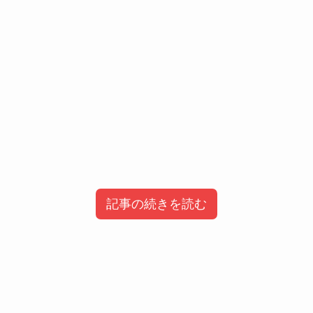
記事の続きを読む
目次
【ヒカル】かとゆり(上智大学生)のwiki風
プロフィール&経歴