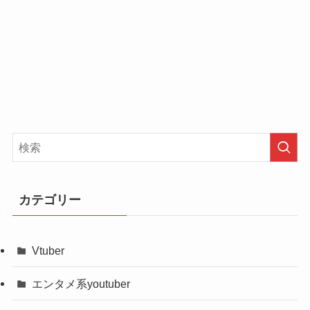
が入っていることでしょう。
しかし、2022年4月にヒカルさんのチャンネルで公
た。
一体、どんな名前なのでしょうか？
開された上記動画では「彼氏はいないと」発言。
本名や年齢、彼氏などの情報を知ると親近感がわ
まず、「かと」という苗字は「加藤」や「香取」
また、非常に多忙な生活を送っていると思うの
いて応援したくなりますよね。
などがあるかと思われます。
で、現在もいない可能性が高いかと思われます。
また、今後も動画に登場する機会があると思いま
また、「ゆり」はそのまま名前の可能性もあるか
そして、上智大学生として理系の学部に通ってい
す。
と！
るかとゆり(上智大学生)さん。
そのため、かとゆり(上智大学生)さんに関する情報
しかし、上智大学生として活動されてるかとゆり
非常にキレイでかわいいので、非常にモテるかと
が明らかになるでしょう。
さん。
思いますよね？
これからもかとゆりさんから目が離せませんね。
本名が公開されてしまうと、大学でパニックにな
理系学部というのは8割～9割ほどが男性だそうで
今後も、応援していきましょう。
ってしまうかもしれませんね。
カテゴリー
【ヒカル】かとゆり(上智大学生)のwiki
す。
最後までごらんいただきありがとうございまし
風プロフィール&経歴
これから、SNS活動に専念するとなると公開され
そのため、非常に好感を持つ男性が多いかと思い
た。
る可能性も。
ますよね？
Vtuber
■こちらの記事はいかがでしょうか？
これからもかとゆりさんの本名も調べていきたい
エンタメ系youtuber
＞＞＞奥野卓志はなぜ花束を投げ捨てた？理由は
@katoyuridayo
と思います。
@katoyuridayo
炎上商法でSNSの反応は？
そろそろ15万人いきたいなあ！インス