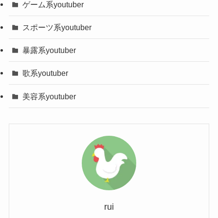
シャドウバンされてるので助けてくだ
ゲーム系youtuber
水野舞菜とは何者？本名/年齢/経歴/炎上理由/高校/大学などを調査!
関連記事
タも見てね！
さい！良いね押して🤧
ぴょなちゃんの本名や年齢は？モデルで彼氏や経歴、整形などは？【ヒカル】
関連記事
スポーツ系youtuber
♬ オリジナル楽曲 – ローカルカンピオ
♬ オリジナル楽曲 – かとゆり
ーネ🗾👑
暴露系youtuber
名前、愛称
かとゆり
歌系youtuber
しかし、こちらの動画にて「告白された回数0」と
本名
調査中
カミングアウト。
美容系youtuber
非常に驚きましたよね⁉
年齢（誕生
22歳（ 2000年5月10日？）
今後、どんな方と交際し結婚などをするのか気に
日）
なるかと思います。
血液型
調査中
これからのかとゆり(上智大学生)さんの恋愛にも注
身長・体重
調査中
目してみましょう。
出身地
東京の端っこ
rui
学歴
上智大学理工学部情報理工学