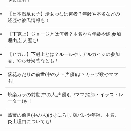
何型なのか今後明らかにしてくれることを楽しみ
憎めない子どもみたいな感じですね。
【日本温泉女子】湯女ゆなは何者？年齢や本名などの
にしましょう。
経歴や彼氏情報も！
記事の続きを読む
【下克上】ジョージとは何者？本名から年齢や嫁,参加
理由,芸人歴も!
【ヒカル】下剋上とは？ルールやリアルカイジの参加
者、やらせ疑惑なども！
落花みだりの前世(中の人・声優)は？カップ数やママ
も!
蛾楽ガラの前世(中の人,声優)は?ママ(絵師・イラストレ
ーター)も！
葛葉の前世(中の人)はそにろじ!顔バレや年齢、本名、
炎上理由についても!