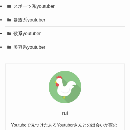
身長・体重
100kg超え
スポーツ系youtuber
出身地
帰国子女
暴露系youtuber
学歴
不明
歌系youtuber
趣味・特技
身近な人のモノマネ
美容系youtuber
職業
YouTuber
所属事務所
不明
妻・彼女
不明
かちょ(Kacho)の出身はどこ？
rui
Youtubeで見つけたあるYoutuberさんとの出会いが僕の
かちょ(Kacho)さんは帰国子女であり、シント・マ