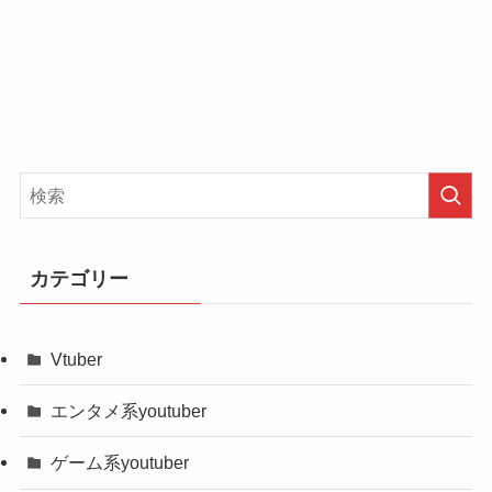
ー」というあだ名の2つがあるのではないかと考え
かちょ(Kacho)の彼女は誰？
られます。
「よっしー」というあだ名は吉田さんが多いので
かちょ（Kacho）のwiki風プロフィール
はないでしょうか？
https://twitter.com/yoshi_yossy_/status/1597902469
&経歴!
また、「かちょー」は課長という役職名ではない
904076805?s=46&t=1qnAWZi9P52GOW0xzIA2Mw
かと推測できます。
かちょ(Kacho)さんに彼女がいるのかはわかりませ
https://twitter.com/yoshi_yossy_/status/1609120316
以上のことをまとめると、本名は公開されていま
んでした。
005187584?s=46&t=1qnAWZi9P52GOW0xzIA2Mw
せんが、本業の職業では課長の役職であり、名字
かちょ(Kacho)さんは動画内やSNSにおいて、彼女
カテゴリー
名前、愛称
かちょ（Kacho）
が吉田ではないかと考察できます。
についての発信はしていません。
ただ、こちらはあくまでも個人的な見解に過ぎま
年齢を考えると、彼女がいてもおかしい年齢では
本名
不明
Vtuber
せんので、今後かちょ（Kacho）さんが本名を公表
ありません。
年齢（誕生日）
20代、永遠の3歳
エンタメ系youtuber
するのを待つのがベストでしょう。
血液型
不明
記事の続きを読む
ゲーム系youtuber