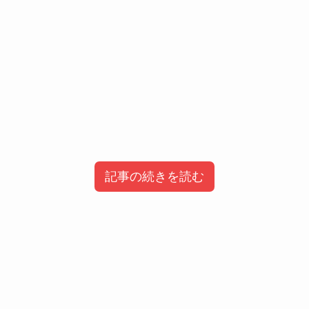
記事の続きを読む
目次
かちょ（Kacho）のwiki風プロフィール&
経歴!
かちょ(Kacho)の年収や収入は？
かちょ(Kacho)の出身はどこ？