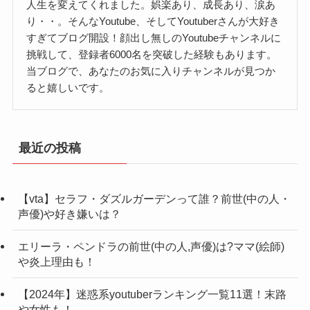
人生を変えてくれました。娯楽あり、成長あり、涙あ
ールテンとスペインにいたようです。
り・・。そんなYoutube、そしてYoutuberさんが大好き
かちょ(Kacho)の年齢は何歳？
YouTubeやTikTok、Instagramのプロフィール欄に
すぎてブログ開設！顔出し無しのYoutubeチャンネルに
挑戦して、登録者6000名を突破した経験もあります。
は幸せそうに食べるぽっちゃり帰国子女と記載が
当ブログで、あなたのお気に入りチャンネルが見つか
あります。
https://twitter.com/yoshi_yossy_/status/1600812205
ると嬉しいです。
このことからもシント・マールテンとスペインの
632811008?s=46&t=1qnAWZi9P52GOW0xzIA2Mw
クォーターではないかと推測できます。
かちょ(Kacho)さんの年齢は不明です。
また、海外の動画を参考にしたと思われるショー
最近の投稿
動画内では永遠の3歳との記載がありましたが、実
ト投稿が多いため、海外生活が長かったのではな
年齢は公表されていませんでした。
いでしょうか。
幼い見た目からは想像がつきにくいですが、おそ
【vta】セラフ・ダズルガーデンって誰？前世(中の人・
声優)や好き嫌いは？
らく20代後半くらいではないかと推測します。
動画内で「ママ〜」と呼ぶ声も見受けられまし
エリーラ・ペンドラの前世(中の人,声優)は?ママ(絵師)
かちょ(Kacho)の血液型は？
た。
や炎上理由も！
このような愛らしさからファンが多いのではない
【2024年】迷惑系youtuberランキング一覧11選！末路
かちょ(Kacho)さんの血液型は不明です。
でしょうか？
や女性も！