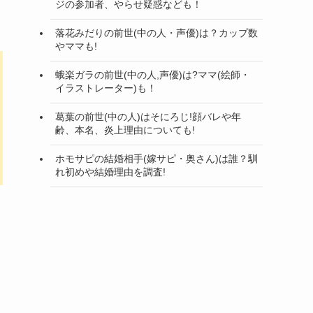
ジの参加者、やらせ疑惑なども！
落花みだりの前世(中の人・声優)は？カップ数
やママも!
蛾楽ガラの前世(中の人,声優)は?ママ(絵師・
イラストレーター)も！
葛葉の前世(中の人)はそにろじ!顔バレや年
齢、本名、炎上理由についても!
ホモサピの結婚相手(嫁サピ・奥さん)は誰？馴
れ初めや結婚理由を調査!