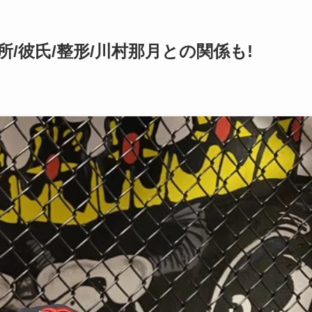
/彼氏/整形/川村那月との関係も!