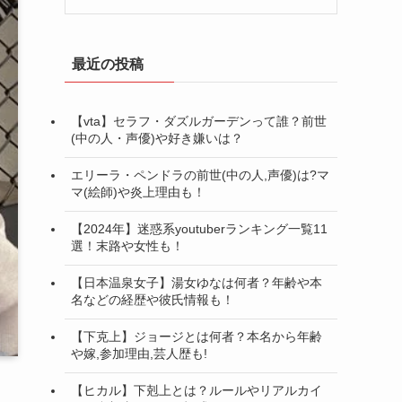
最近の投稿
【vta】セラフ・ダズルガーデンって誰？前世
(中の人・声優)や好き嫌いは？
エリーラ・ペンドラの前世(中の人,声優)は?マ
マ(絵師)や炎上理由も！
【2024年】迷惑系youtuberランキング一覧11
選！末路や女性も！
【日本温泉女子】湯女ゆなは何者？年齢や本
名などの経歴や彼氏情報も！
【下克上】ジョージとは何者？本名から年齢
や嫁,参加理由,芸人歴も!
【ヒカル】下剋上とは？ルールやリアルカイ