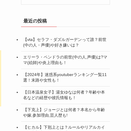
最近の投稿
【vta】セラフ・ダズルガーデンって誰？前世
(中の人・声優)や好き嫌いは？
エリーラ・ペンドラの前世(中の人,声優)は?マ
マ(絵師)や炎上理由も！
【2024年】迷惑系youtuberランキング一覧11
選！末路や女性も！
【日本温泉女子】湯女ゆなは何者？年齢や本
名などの経歴や彼氏情報も！
【下克上】ジョージとは何者？本名から年齢
や嫁,参加理由,芸人歴も!
【ヒカル】下剋上とは？ルールやリアルカイ