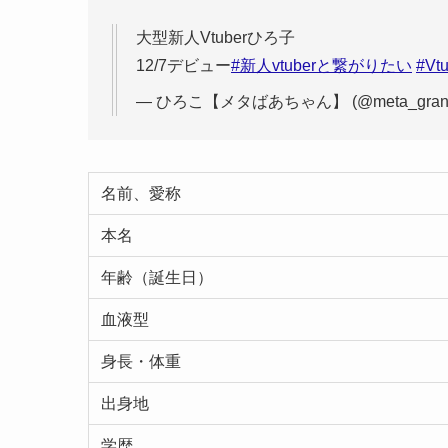
大型新人Vtuberひろ子
12/7デビュー
#新人vtuberと繋がりたい
#Vt
— ひろこ【メタばあちゃん】 (@meta_gran
名前、愛称
本名
年齢（誕生日）
血液型
身長・体重
出身地
学歴