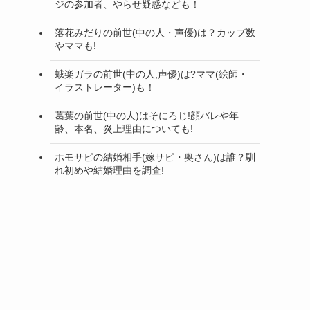
ジの参加者、やらせ疑惑なども！
落花みだりの前世(中の人・声優)は？カップ数
やママも!
蛾楽ガラの前世(中の人,声優)は?ママ(絵師・
イラストレーター)も！
葛葉の前世(中の人)はそにろじ!顔バレや年
齢、本名、炎上理由についても!
ホモサピの結婚相手(嫁サピ・奥さん)は誰？馴
れ初めや結婚理由を調査!