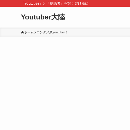
「Youtuber」と「視聴者」を繋ぐ架け橋に
Youtuber大陸
ホーム
エンタメ系youtuber