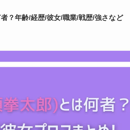
者？年齢/経歴/彼女/職業/戦歴/強さなど