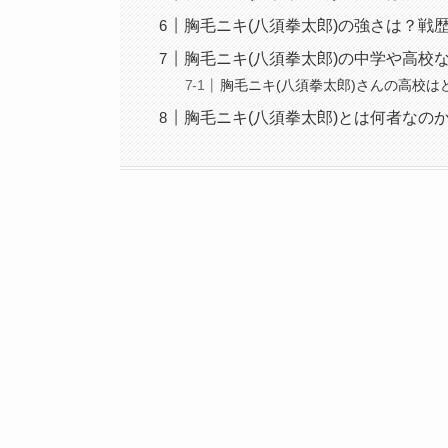
胸毛ニキ(八須拳太郎)の強さは？戦
胸毛ニキ(八須拳太郎)の中学や高校
胸毛ニキ(八須拳太郎)さんの高校は
胸毛ニキ(八須拳太郎)とは何者なの