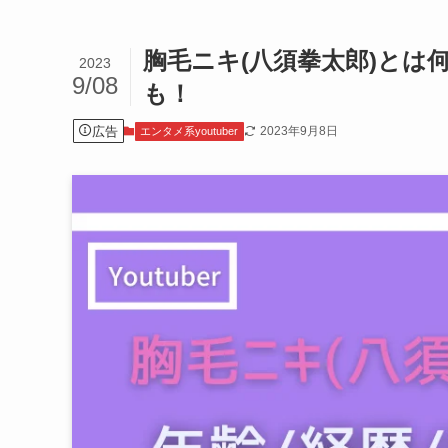
胸毛ニキ(八須拳太郎)とは何
2023
9/08
も！
広告
2023年9月8日
エンタメ系youtuber