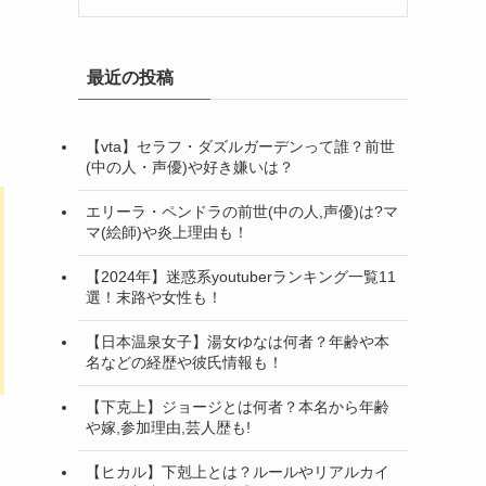
最近の投稿
【vta】セラフ・ダズルガーデンって誰？前世
(中の人・声優)や好き嫌いは？
エリーラ・ペンドラの前世(中の人,声優)は?マ
マ(絵師)や炎上理由も！
【2024年】迷惑系youtuberランキング一覧11
選！末路や女性も！
【日本温泉女子】湯女ゆなは何者？年齢や本
名などの経歴や彼氏情報も！
【下克上】ジョージとは何者？本名から年齢
や嫁,参加理由,芸人歴も!
【ヒカル】下剋上とは？ルールやリアルカイ