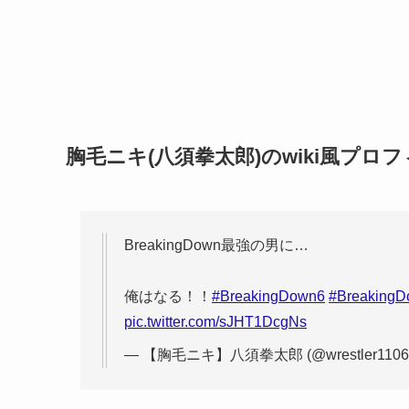
胸毛ニキ(八須拳太郎)のwiki風プロ
BreakingDown最強の男に…
俺はなる！！
#BreakingDown6
#Breaking
pic.twitter.com/sJHT1DcgNs
— 【胸毛ニキ】八須拳太郎 (@wrestler1106