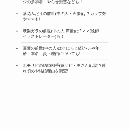
ジの参加者、やらせ疑惑なども！
落花みだりの前世(中の人・声優)は？カップ数
やママも!
蛾楽ガラの前世(中の人,声優)は?ママ(絵師・
イラストレーター)も！
葛葉の前世(中の人)はそにろじ!顔バレや年
齢、本名、炎上理由についても!
ホモサピの結婚相手(嫁サピ・奥さん)は誰？馴
れ初めや結婚理由を調査!