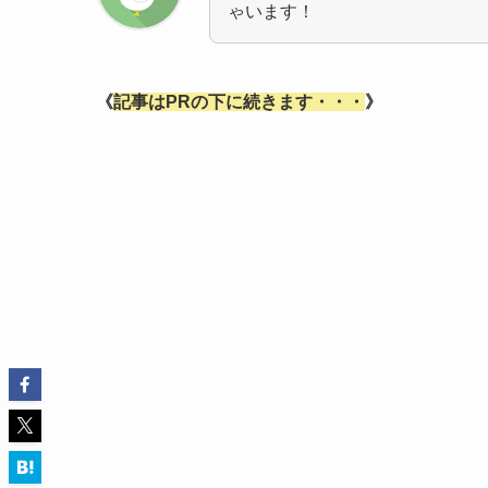
ゃいます！
《
記事はPRの下に続きます・・・
》