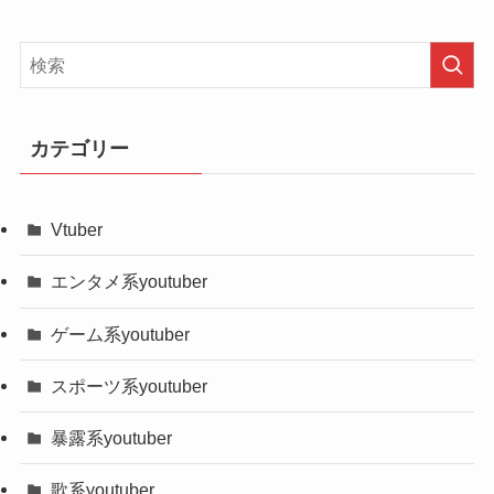
最後に！
また、同じバレー部にも所属。
高校
愛知県立安城南高校
はるひさんは最後までバレー部に所属し、卒業し
職業
Youtuber
たようです！
高校卒業後は、大学に進学！
メンバーカラーは青！
途中で一年休学したため、現在は4年生！
カテゴリー
youtuberと大学生の二つの活動でかなり忙しいよう
です。
Vtuber
記事の続きを読む
▼ナカムラ倶楽部のはるひさんの記事も書いてお
エンタメ系youtuber
ります！
・【ナカムラ倶楽部】はるひの年齢は何歳？身長
ゲーム系youtuber
や高校も紹介！
今回は
ナカムラ倶楽部メンバーの身長や年齢、高
スポーツ系youtuber
校
を紹介させていただきました！
【ナカムラ倶楽部メンバー①】ひろの
記事の続きを読む
暴露系youtuber
wiki風プロフィール！
これからどんな活躍をみせてくれるのか楽しみな
グループ系youtuber！
歌系youtuber