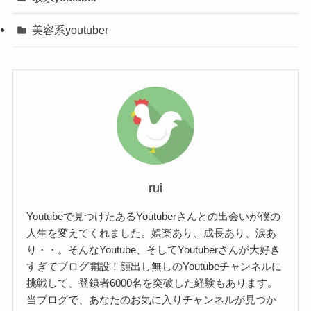
コムドットさんとのコラボを通じて、チャンネル
【ナカムラ倶楽部メンバー②】とうやの
名前、愛称
ひろ
美容系youtuber
登録者が急上昇中ですよね。
wiki風プロフィール！
本名
中村緋呂
これからどんな企画をしてくれるのか！？
ナカムラ倶楽部に注目ですね！
年齢（誕生日）
22歳（1999年9月4日）
名前、愛称
とうや
最後まで読んでいただきありがとうございます！
血液型
A型
▼底辺youtuberさんに関しての記事も書かせてもら
本名
非公開
っております！
身長
163cm
年齢（誕生日）
歳（1999年10月3日）
・【2022年最新】底辺youtuberオススメ一覧10
出身地
愛知県西尾生まれ安城育ち
rui
選！探し方や収入も判明!?
血液型
O型
【ナカムラ倶楽部】かいとの身長は？年齢や高校なども紹介！
関連記事
高校
安城学園高等学校
Youtubeで見つけたあるYoutuberさんとの出会いが僕の
身長
180cm
【ナカムラ倶楽部】はるひの年齢は何歳？身長や高校も紹介！
関連記事
人生を変えてくれました。娯楽あり、成長あり、涙あ
職業
Youtuber
り・・。そんなYoutube、そしてYoutuberさんが大好き
出身地
愛知県安城市
すぎてブログ開設！顔出し無しのYoutubeチャンネルに
挑戦して、登録者6000名を突破した経験もあります。
メンバーカラーはピンク！
高校
愛知県県立安城南高校
当ブログで、あなたのお気に入りチャンネルが見つか