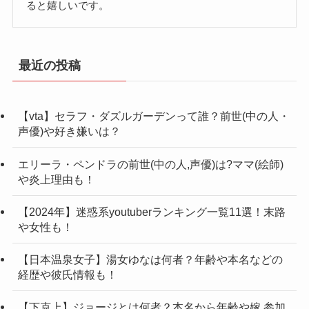
ると嬉しいです。
職業
Youtuber
メンバーカラーはオレンジ！
最近の投稿
記事の続きを読む
【vta】セラフ・ダズルガーデンって誰？前世(中の人・
声優)や好き嫌いは？
エリーラ・ペンドラの前世(中の人,声優)は?ママ(絵師)
や炎上理由も！
【2024年】迷惑系youtuberランキング一覧11選！末路
や女性も！
【日本温泉女子】湯女ゆなは何者？年齢や本名などの
経歴や彼氏情報も！
【下克上】ジョージとは何者？本名から年齢や嫁,参加