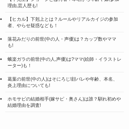
理由,芸人歴も!
【ヒカル】下剋上とは？ルールやリアルカイジの参加
者、やらせ疑惑なども！
【ナカムラ倶楽部メンバー】ひろの年齢
は？
落花みだりの前世(中の人・声優)は？カップ数やママ
も!
https://twitter.com/nc_hiro_0904/status/1550416938
蛾楽ガラの前世(中の人,声優)は?ママ(絵師・イラストレ
ーター)も！
173534208
ナカムラ倶楽部メンバーの
ひろさんの年齢は22歳
葛葉の前世(中の人)はそにろじ!顔バレや年齢、本名、
炎上理由についても!
となります！
グループのリーダーとして、まとめ役をになって
ホモサピの結婚相手(嫁サピ・奥さん)は誰？馴れ初めや
いるひろさん。
結婚理由を調査!
今後も、ナカムラ倶楽部を引っ張っていってもら
いたいですね！