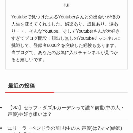
学歴
非公開
rui
・rom&nd ベターザンパレット00
高いのかなと思います。
好きな物
甘い物・ラーメン
¥3190
Youtubeで見つけたあるYoutuberさんとの出会いが僕の
2020年3月21日にななこさんのチャンネル登録者数
人生を変えてくれました。娯楽あり、成長あり、涙あ
・Addiction ザアイシャドウ 004
が100万人突破をしており、
職業
Youtuber
り・・。そんなYoutube、そしてYoutuberさんが大好き
¥2200
あと少しで150万人
です！
すぎてブログ開設！顔出し無しのYoutubeチャンネルに
所属事務所
uuum
ななこさんの年齢ですが、24歳ということがわか
挑戦して、登録者6000名を突破した経験もあります。
これからも、大変多くの方から人気を獲得するこ
・Addiction ザアイシャドウ 007
りました。
当ブログで、あなたのお気に入りチャンネルが見つか
彼氏
非公開
とになるでしょう。
¥2200
ると嬉しいです。
ちなみに生年月日や誕生日ですが「1998年6月5
200万人も夢ではないですね！
個人的な意見では、ななこさんの高校はこちらな
日」ということ。
・マジョリカマジョルカ シャドーカ
ラーメンが好きというのは意外な
のではないかと思っています。
こちらはtwitterにて誕生日は記載されておりまし
スタマイズBE286 ゴージャス姉妹 ¥550
一面ですよね！
最近の投稿
記事の続きを読む
た。
・イニスフリー トゥインクルグリッ
ター03 ¥1100
【vta】セラフ・ダズルガーデンって誰？前世(中の人・
nanako(ななこ)は岐阜県出身のyoutuber！
nanako(ななこ)の出身大学は？
・ホリカホリカ アイスバンググリッ
声優)や好き嫌いは？
ター 05ミラーボールパーツ ¥1080
エリーラ・ペンドラの前世(中の人,声優)は?ママ(絵師)
ななこさんは岐阜県出身で、比較的珍しいのでは