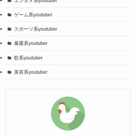
エンタメ系youtuber
登録者数は？
・セザンヌ パールグロウハイライト
ガホンを使用している高校はありませんでした。
ゲーム系youtuber
04 ¥660
しかし、春の選抜を見てみると青いメガホンを用
・花西子 ハイライト 01 ¥4500
いて応援している高校がありました！
スポーツ系youtuber
岐阜県立岐阜商業高等学
・Visse アイブロウパウダー BR03
それが、
暴露系youtuber
¥1210
校
名前、愛称
ななこ
歌系youtuber
です！
・WHOMEE アイブロウブラシ ¥1980
本名
非公開
美容系youtuber
・ヘビーローテーション カラーリン
年齢（誕生日）
24歳（1998年6月5日）
グアイブロウ10 ¥880
nanako(ななこ)の年齢は何歳？
現在（2022/03/16）のななこさんのyoutubeチャン
血液型
O型
・キャンメイク シルキースフレアイ
ネルの登録者数は、
ズ M02 ¥825
身長
158cm
122万人
となります！
・rom&nd ベターザンパレット03
出身地
岐阜県
大変人気なコンテンツになっていますね！
¥3190
メイク動画がメインなので、
おそらく女性人気が