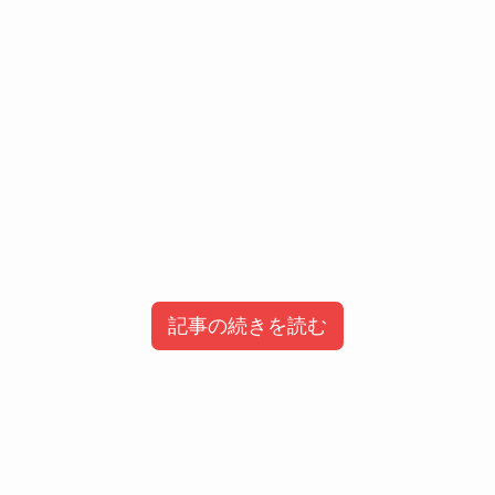
記事の続きを読む
目次
nanako(ななこ)のwiki風プロフィール＆経
歴