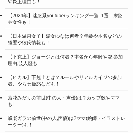
や炎上理由も！
・ヒロインメイク スムースリキッド
ないかと。
アイライナー スーパーキープ 02
【2024年】迷惑系youtuberランキング一覧11選！末路
そこで、少し調べてみると
本当にわずかな人しか
¥1100
や女性も！
いませんでした。
Twitter
・セザンヌ 描く二重アイライナー20
【日本温泉女子】湯女ゆなは何者？年齢や本名などの
かほなん
現役でアイドルをしている「
」や料理
また、自己紹介でも年齢をご紹介。
経歴や彼氏情報も！
影用グレージュ ¥660
かっちゃん
非常にお若いので、これから非常の活動も非常に
をメインに投稿している「
」など。
出身高校と同様で、
大学の方も公開はされていま
・BBIA コンシーラーペンシル 01 ライ
【下克上】ジョージとは何者？本名から年齢や嫁,参加
たのしみですね!
非常に少なく、現在も岐阜に住んでいるところか
せんでした。
理由,芸人歴も!
ト ¥880
らも岐阜愛を感じますね。
しかし、調べてみるといくつか候補がネットでは
・KOSE カールキープマジック ¥990
【ヒカル】下剋上とは？ルールやリアルカイジの参加
youtubeを通じてメイク以外にも
岐阜を盛り上げて
記事の続きを読む
挙げられています。
者、やらせ疑惑なども！
・KOJI カービングアイラッシュカーラ
くれるような動画
を投稿するかもしれません！
金城学院大学
そして、最も有力なのが「
」
落花みだりの前世(中の人・声優)は？カップ数やママ
ー ¥1980
も!
ということになります。
・Audorx ホットビューラー amazonで
過去の発言や岐阜からでも通うことができるなど
蛾楽ガラの前世(中の人,声優)は?ママ(絵師・イラストレ
¥2000位
ーター)も！
を考慮に入れるとこちらの大学が有力候補となっ
・アストレアヴィルゴ アイビューテ