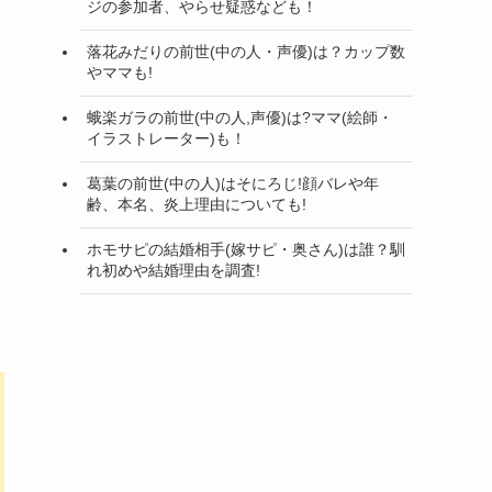
ジの参加者、やらせ疑惑なども！
落花みだりの前世(中の人・声優)は？カップ数
やママも!
蛾楽ガラの前世(中の人,声優)は?ママ(絵師・
イラストレーター)も！
葛葉の前世(中の人)はそにろじ!顔バレや年
齢、本名、炎上理由についても!
ホモサピの結婚相手(嫁サピ・奥さん)は誰？馴
れ初めや結婚理由を調査!