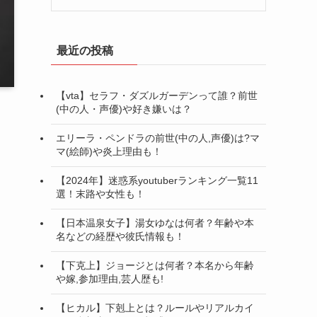
最近の投稿
【vta】セラフ・ダズルガーデンって誰？前世
(中の人・声優)や好き嫌いは？
エリーラ・ペンドラの前世(中の人,声優)は?マ
マ(絵師)や炎上理由も！
【2024年】迷惑系youtuberランキング一覧11
選！末路や女性も！
【日本温泉女子】湯女ゆなは何者？年齢や本
名などの経歴や彼氏情報も！
【下克上】ジョージとは何者？本名から年齢
や嫁,参加理由,芸人歴も!
【ヒカル】下剋上とは？ルールやリアルカイ