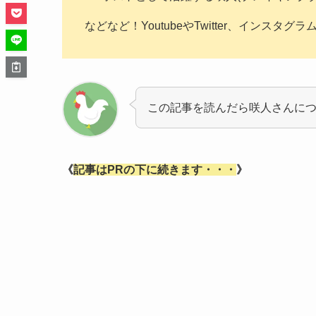
などなど！YoutubeやTwitter、インスタグ
この記事を読んだら咲人さんに
《
記事はPRの下に続きます・・・
》