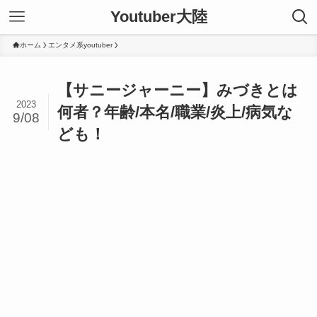
Youtuber大陸
ホーム
エンタメ系youtuber
【サニージャーニー】みづきとは
2023
何者？年齢/本名/職業/炎上/病気な
9/08
ども！