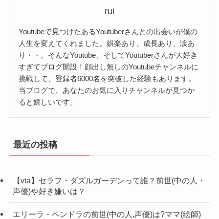
動画では非常に明るい姿が印象的なみづきさん。
告されている姿に感動がされた方も大勢いらっし
rui
所属事務所
調査中
旅をに出た理由も「おいしいものをたくさん食べ
ゃることでしょう。
Youtubeで見つけたあるYoutuberさんとの出会いが僕の
たいから!」ということでした。
彼氏
こうへい
今後の治療に関しては、「転移がないかを確認す
人生を変えてくれました。娯楽あり、成長あり、涙あ
また、スポーツのインストラクターとしても活動
り・・。そんなYoutube、そしてYoutuberさんが大好き
る」「転移があると治す術がない」とのこと。
されていた歴もあるそうですが、具体的な情報は
すぎてブログ開設！顔出し無しのYoutubeチャンネルに
治療方針もわかっておらず、症例も少ない。
挑戦して、登録者6000名を突破した経験もあります。
【サニージャーニー】みづきの出身はどこ？
不明。
本当につらい状況ですよね。
当ブログで、あなたのお気に入りチャンネルが見つか
こちらについて新しい情報があれば紹介していき
ると嬉しいです。
転移がなく、手術によって元気な姿を取り戻して
みづきさんの本名ですが、公開されておらず。
ますね！
サニージャーニーのみづきさんですが、北海道札
「日本一周旅行」にもう一度行ってもらいたいで
しかし、「みづき」というのはおそらく下の名前
幌市ということが判明。
す
なのではないでしょうか？
最近の投稿
こちらは以下の時間にて、判明いたしました。
「美月」や「美津紀」など多くの名前が予想でき
ますね。
【サニージャーニー】みづきとは何者な
【vta】セラフ・ダズルガーデンって誰？前世(中の人・
そのため、特定するのはかなり難しいことかと。
のか、年齢や本名まとめ!
【サニージャーニー】みづきの炎上歴
声優)や好き嫌いは？
そして、苗字については情報は得られず。
は？
こちらに関して、新しい情報が公開され次第紹介
エリーラ・ペンドラの前世(中の人,声優)は?ママ(絵師)