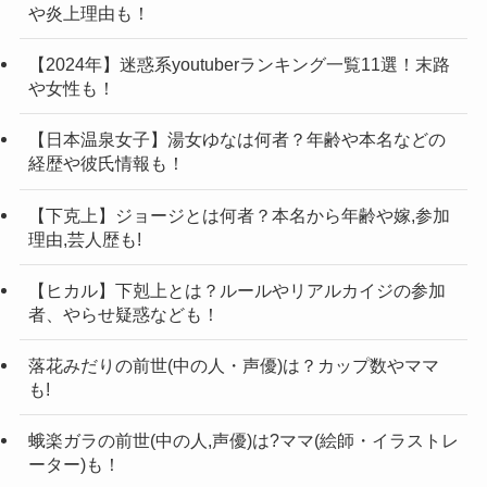
や炎上理由も！
していきたいと思います！
【2024年】迷惑系youtuberランキング一覧11選！末路
や女性も！
記事の続きを読む
こちらの動画にて、他にもこうへいさんとの馴れ
【日本温泉女子】湯女ゆなは何者？年齢や本名などの
初めや当時の仕事などが語られております。
経歴や彼氏情報も！
ぜひ、視聴してみてはいかがでしょうか？
【下克上】ジョージとは何者？本名から年齢や嫁,参加
理由,芸人歴も!
今回はサニージャーニーのみづきさんとは何者な
【サニージャーニー】みづきの誕生日はい
のか、年齢や本名などについて紹介させていただ
【ヒカル】下剋上とは？ルールやリアルカイジの参加
サニージャーニーについら調べてみると、「炎
者、やらせ疑惑なども！
つ？
きました。
上」という文字が。
みづきさんの病気が話題となり、多くの方からの
落花みだりの前世(中の人・声優)は？カップ数やママ
また、「みづきさんが炎上したのでは？」という
も!
応援コメントが見られましたね。
サニージャーニーのみづきさんの誕生日ですが、
説も見つかりました。
また、炎上についての情報は公開されておらず。
現在のところ公開されておりませんでした。
蛾楽ガラの前世(中の人,声優)は?ママ(絵師・イラストレ
そのため、サニージャーニーの炎上歴について調
まだまだ情報が公開されていないので、これから
2022年11月6日に投稿された動画にて、衝撃を与え
ーター)も！
べてみることに。