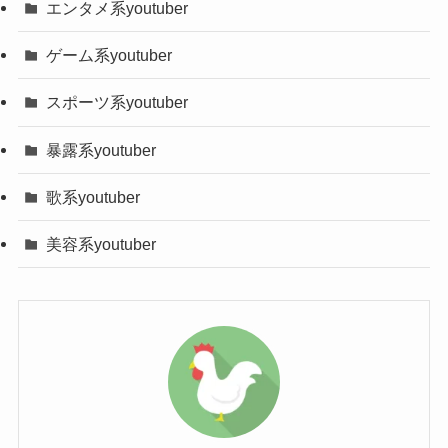
エンタメ系youtuber
名前、愛称
みづき
膵臓がん
【サニージャーニー】みづきの職業は？
本名
調査中
ゲーム系youtuber
他の病気と症状が似ているので、判断するのが難
年齢（誕生日）
32歳(1982or1983年？
スポーツ系youtuber
しそうですよね。
月？日)
高知県あたりを旅行中、このような症状があった
暴露系youtuber
血液型
調査中
というみづきさん。
歌系youtuber
地元である北海道に戻って病院に行くと、膵腺房
身長・体重
調査中
細胞癌になってしまうことに。
美容系youtuber
出身地
北海道札幌市
膵臓癌の中でも0.2%~1%と言われており、本当に
珍しい病気とのこと。
学歴
調査中
みづきさんは「お医者さんも30代前半でこんなこ
【サニージャーニー】みづきの本名は？
趣味・特技
調査中
みづきさんの前の職業ですが、ホテルマンとして
とあるだと驚いていた」とコメントされておりま
仕事をされていた過去があります！
職業
youtuber・元ホテルマ
す。
非常にかっこいいですよね!
ン
ほんとに珍しい病気にかかってしまい、動画で報