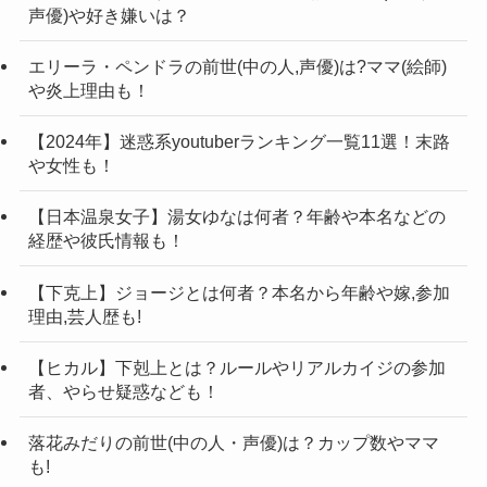
やみちゃんが鼻を整形！年齢などのwiki風プロフィールも公開！？
関連記事
声優)や好き嫌いは？
エリーラ・ペンドラの前世(中の人,声優)は?ママ(絵師)
や炎上理由も！
【2024年】迷惑系youtuberランキング一覧11選！末路
や女性も！
【日本温泉女子】湯女ゆなは何者？年齢や本名などの
経歴や彼氏情報も！
【下克上】ジョージとは何者？本名から年齢や嫁,参加
【男性のオススメ美容系youtuber一覧】
理由,芸人歴も!
宮永えいとでスキンケア！
【ヒカル】下剋上とは？ルールやリアルカイジの参加
者、やらせ疑惑なども！
落花みだりの前世(中の人・声優)は？カップ数やママ
も!