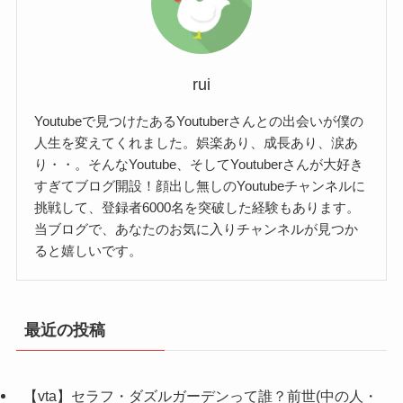
ヘアメイクを主に動画にしておりますが、スキン
チャンネル登録者数23.6万人で、株式会社セララ
ケアの動画も！
ボの代表取締役！
プロとして活動しており、youtube上でも多くの芸
今回は男性の美容系youtuberオススメ一覧を紹介
rui
かずのすけさん自身、アトピー性皮膚炎に悩んだ
能人とコラボしております！
しました！
経験があり、「ウェブ上の化学の先生」を目指し
Youtubeで見つけたあるYoutuberさんとの出会いが僕の
▼河北裕介さんに関する記事も書いております！
日々のスキンケアってかなり大変ですよね。
活動中！
人生を変えてくれました。娯楽あり、成長あり、涙あ
・河北裕介の経歴や所属事務所などは一体！妻の
なるべくコストを抑えたい！という方もいらっし
り・・。そんなYoutube、そしてYoutuberさんが大好き
昔の旦那さんは？
すぎてブログ開設！顔出し無しのYoutubeチャンネルに
ゃるかと思います。
挑戦して、登録者6000名を突破した経験もあります。
また、今回紹介したyoutuberさんの中に安い商品
当ブログで、あなたのお気に入りチャンネルが見つか
記事の続きを読む
でスキンケアを紹介している方もおります！
ると嬉しいです。
紹介した美容系youtuberさんを参考に、スキンケア
の悩みが少しでも軽くなることを祈っておりま
最近の投稿
す。
最後までご覧いただきありがとうございました。
【2023年最新】底辺youtuberオススメ一覧10選！探し方や収入も判明!?
関連記事
【vta】セラフ・ダズルガーデンって誰？前世(中の人・