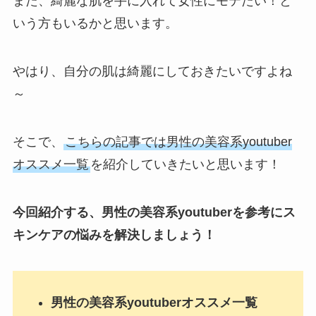
また、綺麗な肌を手に入れて女性にモテたい！と
いう方もいるかと思います。
やはり、自分の肌は綺麗にしておきたいですよね
～
そこで、
こちらの記事では男性の美容系youtuber
オススメ一覧
を紹介していきたいと思います！
今回紹介する、男性の美容系youtuberを参考にス
キンケアの悩みを解決しましょう！
男性の美容系youtuberオススメ一覧