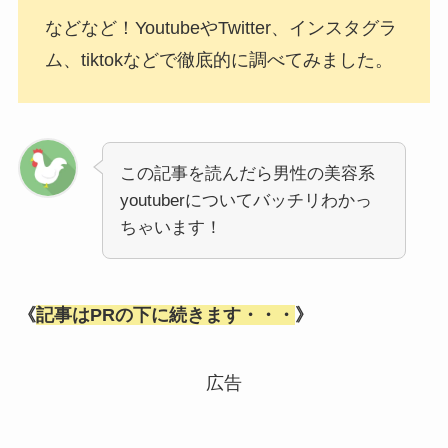
などなど！YoutubeやTwitter、インスタグラ
ム、tiktokなどで徹底的に調べてみました。
この記事を読んだら男性の美容系
youtuberについてバッチリわかっ
ちゃいます！
《
記事はPRの下に続きます・・・
》
広告