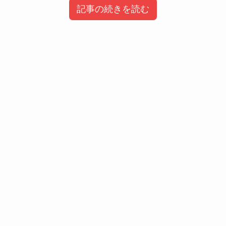
記事の続きを読む
目次
【ノンタイトル】木下マリアのwiki風プロ
フィール&経歴
【ノンタイトル】木下マリアの大学はど
こ？
【ノンタイトル】木下マリアはかわい
い？かわいくない？
【ノンタイトル】木下マリアと武田塾の
関係は？
【ノンタイトル】木下マリアの年収は？
【ノンタイトル】木下マリアは整形して
いる？