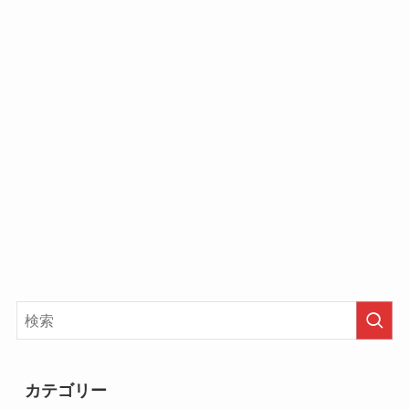
「Salt.」
という会社で代表をしています。
ちなみに会社の場所は下記の場所にあります。
住所：東京都渋谷区恵比寿4-20-3恵比寿ガーデン
プレイスタワー18階
動画の54分36秒から木下マリアさんの自己紹介が
でているのでチェックしてみてください。
オーディション時の年収は
約2,000万円
と記載され
ています。
年収2,000万円というと想像しにくい方が多いと思
いますが、会社員で働いているとしたら
月100万以
【ノンタイトル】木下マリアのwiki風プ
上
稼がないと2,000万という数字に到達しないんで
ロフィール&経歴
カテゴリー
すよね！