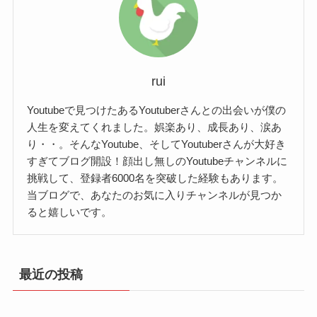
【ノンタイトル】木下マリアががバチュ
ラーに出演⁉
夫・彼氏
非公開
27歳という若さで経営者って凄い
木下マリアさん（ノンタイトル）は過去にバチェ
rui
ですよね！
ラーに出ていました。
Youtubeで見つけたあるYoutuberさんとの出会いが僕の
バチェラーって何？という方に説明しますと、
人生を変えてくれました。娯楽あり、成長あり、涙あ
AmazonPrimeVideo限定で配信されている恋愛リア
り・・。そんなYoutube、そしてYoutuberさんが大好き
すぎてブログ開設！顔出し無しのYoutubeチャンネルに
【ノンタイトル】木下マリアの大学はどこ？
リティー番組です。
挑戦して、登録者6000名を突破した経験もあります。
【ノンタイトル】木下マリアは整形して
木下マリアさんはシリーズ4の途中から参加しまし
当ブログで、あなたのお気に入りチャンネルが見つか
いる？
た。
木下マリアさん（ノンタイトル）の通っていた大
ると嬉しいです。
追加でメンバーが加わるのは初めてだったようで
学について調べてみました。
すが、なんとすぐ落選してしまいます。
しかし、残念ながら学歴については公表されてい
木下マリアさん（ノンタイトル）は顔立ちが整っ
最近の投稿
バチェラー4の2話で追加メンバーとして加わった
ませんでした。
ており、綺麗なことで有名です。
のですが最後のローズセレモニーでローズを受け
少しでもヒントがあればいいなと思いさらに追求
整形疑惑も出ていたくらいなのですが、実際に整