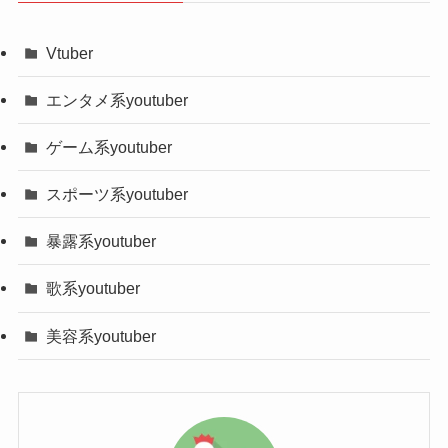
そう考えたらどれだけ大変な事か分かりやすいで
名前、愛称
木下マリア
しょう。
Vtuber
本名
木下マリア？
美容系の起業家で結果が表れてい
エンタメ系youtuber
年齢（誕生日）
27歳（1995年2月28日）
るのでカッコいいですよね！
現在は休んでいるようですが、ノンタイトルの出
ゲーム系youtuber
血液型
AB型
演するために休館にしているのでしょうか。
スポーツ系youtuber
また営業された時にぜひ足を運んでみてくださ
身長・体重
155cm・非公開
い！
暴露系youtuber
出身地
石川県
美容サロン通い放題らしいから是
歌系youtuber
学歴
非公開
非行ってみたい！
美容系youtuber
趣味・特技
非公開
職業
経営者、Youtuber
所属事務所
非公開