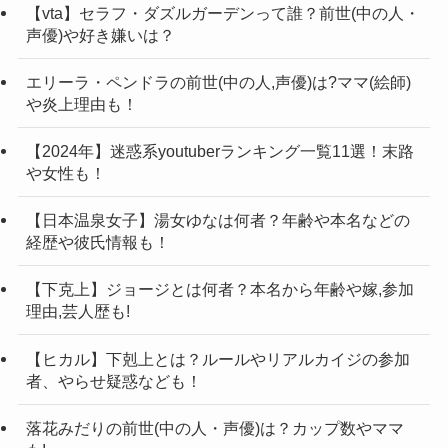
取る事は出来ませんでした。
してみたところ、偏差値についてのツイートをし
【vta】セラフ・ダズルガーデンって誰？前世(中の人・
形しているのでしょうか？
声優)や好き嫌いは？
お別れしてしまった理由についていろいろと言わ
ていました。
調べてみたところ、木下マリアさん自身で公表し
れていましたが、木下マリアさんの発言が原因で
このツイートを見る限りでは、
偏差値50
の大学を
ていないので整形していないと思います。
エリーラ・ペンドラの前世(中の人,声優)は?ママ(絵師)
や炎上理由も！
はないかと言われています。
出たという事が分かります。
わざわざ、整形ですと公表する人ばかりではない
バチェラーにコウさんという方がいたのですが、
木下マリアさんは石川県出身ということもあるの
ですが、整形してると言われているのは木下マリ
【2024年】迷惑系youtuberランキング一覧11選！末路
「正直コウさんじゃない方がよかった」と失言を
で、県内の偏差値50の大学の可能性もありますよ
や女性も！
アさんが美人だからではないでしょうか。
し、性格が悪いから選ばれなかったという声があ
ね！
自分自身にないものを持っている人に対し嫉妬し
【日本温泉女子】湯女ゆなは何者？年齢や本名などの
がっていました。
そこで該当しそうな大学をピックアップしてみま
てしまう事ってありますよね。
経歴や彼氏情報も！
残念な結果に終わった木下マリアさんでしたが、
した！
おそらく、ノンタイトルを見て知った方の一部は
【下克上】ジョージとは何者？本名から年齢や嫁,参加
現在はノンタイトルで活躍しているので幸せそう
金沢工業大（情報フロンティア）
綺麗だからという嫉妬心で言っていると考えられ
理由,芸人歴も!
ですね！
金沢星稜大（経済、人間科）
ます。
【ヒカル】下剋上とは？ルールやリアルカイジの参加
上記の2つの大学が石川県内で偏差値50くらいです
もし、今後木下マリアさんが整形疑惑について言
者、やらせ疑惑なども！
もっと出演していてほしかったな
が、どちらかというと金沢星稜大の方が可能性が
及することがありましたら追記致します。
とも思いましたけどね。
落花みだりの前世(中の人・声優)は？カップ数やママ
ありそうです。