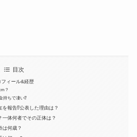
目次
ロフィール&経歴
cm？
金持ちで凄い⁉
在を報告⁉公表した理由は？
？一体何者でその正体は？
齢は何歳？