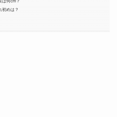
は何cm？
れ初めは？