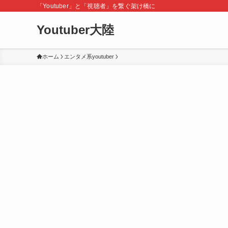
「Youtuber」と「視聴者」を繋ぐ架け橋に
Youtuber大陸
ホーム
エンタメ系youtuber