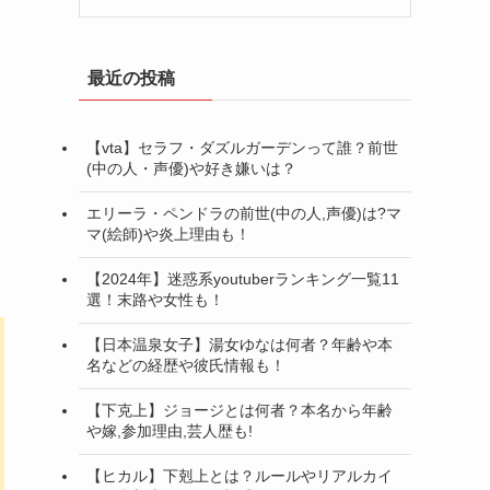
最近の投稿
【vta】セラフ・ダズルガーデンって誰？前世
(中の人・声優)や好き嫌いは？
エリーラ・ペンドラの前世(中の人,声優)は?マ
マ(絵師)や炎上理由も！
【2024年】迷惑系youtuberランキング一覧11
選！末路や女性も！
【日本温泉女子】湯女ゆなは何者？年齢や本
名などの経歴や彼氏情報も！
【下克上】ジョージとは何者？本名から年齢
や嫁,参加理由,芸人歴も!
【ヒカル】下剋上とは？ルールやリアルカイ