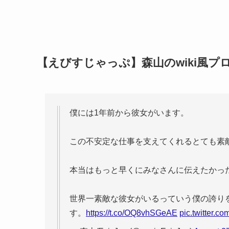
【えびすじゃっぷ】森山のwiki風プ
僕には1年前から彼女がいます。
この不安定な仕事を支えてくれるとても素
本当はもっと早くにみなさんに伝えたかっ
世界一素敵な彼女がいるっていう僕の誇り
す。
https://t.co/OQ8vhSGeAE
pic.twitter.