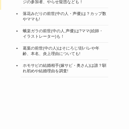
ジの参加者、やらせ疑惑なども！
落花みだりの前世(中の人・声優)は？カップ数
やママも!
蛾楽ガラの前世(中の人,声優)は?ママ(絵師・
イラストレーター)も！
葛葉の前世(中の人)はそにろじ!顔バレや年
齢、本名、炎上理由についても!
ホモサピの結婚相手(嫁サピ・奥さん)は誰？馴
れ初めや結婚理由を調査!