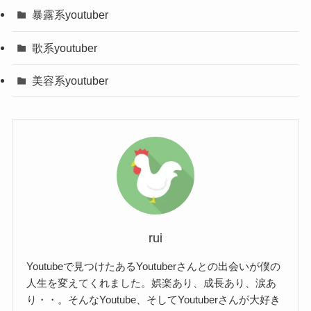
暴露系youtuber
カー賭博を行っていたとのこと。
そのため、逮捕されることになるまではトモハッ
身長・体重
183cm・83kg
その回数はなんと2021年6月から2022年2月まで
ピーさんや林社長の活動は続いていくのではない
歌系youtuber
で、なんと60回！
出身地
福島健いわき市(東京新宿区在住)
でしょうか？
美容系youtuber
こちらが明らかになり、二人はポーカー賭博をし
また、令和の虎への復活は事件が解決した後ぐら
学歴
福島県立内郷高等学校卒→専門
たことを認めております。
いになるかと！
学校へ進学
自身のyoutubeチャンネルで謝罪動画も上げており
しかし、令和の虎に復帰する日は遠くなりました
趣味・特技
カードゲーム、漫画
ました。
よね。
https://www.youtube.com/watch?v=6qzUhUrxLug
職業
Youtuber・Hareruya代表取締役
トモハッピーさんは謝罪動画以降も活動を続けて
CEO
おり、youtubeの動画も更新されております！
所属事務所
晴れる屋
rui
これからどんな活動をしていくのか注目ですね。
家族
奥さん・息子・娘
Youtubeで見つけたあるYoutuberさんとの出会いが僕の
人生を変えてくれました。娯楽あり、成長あり、涙あ
元々、プロのカードゲームプレイ
り・・。そんなYoutube、そしてYoutuberさんが大好き