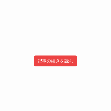
記事の続きを読む
目次
【令和の虎】トモハッピーのwiki風プロフ
ィール&経歴
【令和の虎】トモハッピーになぜ、嫌い