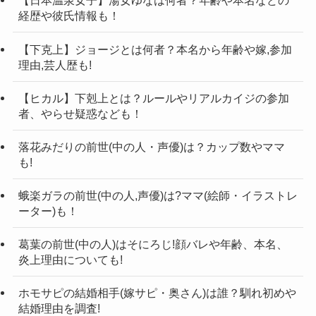
【日本温泉女子】湯女ゆなは何者？年齢や本名などの
【令和の虎】トモハッピーや林社長らの
令和の虎では、「ハッピー」をテーマに志願者を
経歴や彼氏情報も！
炎上について暴露した人は？
見ているトモハッピーさん。
最後に！
【下克上】ジョージとは何者？本名から年齢や嫁,参加
しかし、動画では恫喝っぽい発言をしている場面
理由,芸人歴も!
も。
【ヒカル】下剋上とは？ルールやリアルカイジの参加
また、自分の利益を優先しているから「嫌い」と
者、やらせ疑惑なども！
いうこともあるようですね。
中には、「トモハッピーはサイコパスなので
落花みだりの前世(中の人・声優)は？カップ数やママ
も!
は？」と感じている人もいるようです。
蛾楽ガラの前世(中の人,声優)は?ママ(絵師・イラストレ
ーター)も！
【令和の虎】トモハッピーが経営していた会
葛葉の前世(中の人)はそにろじ!顔バレや年齢、本名、
ポーカー賭博で炎上し書類送検されることになっ
社の売上は？
炎上理由についても!
引用元：twitter
たトモハッピーや林社長。
今回は、令和の虎に出演していあトモハッピーや
そもそも、なぜこちらの件がバレてしまったので
ホモサピの結婚相手(嫁サピ・奥さん)は誰？馴れ初めや
トモハッピーさんが経営している会社の売上です
林社長らが書類送検されたことについて紹介して
結婚理由を調査!
しょうか。