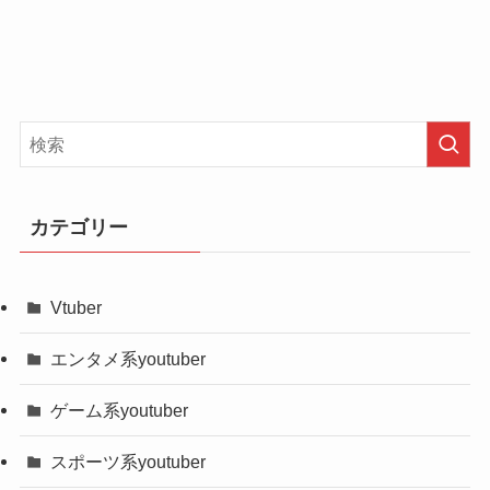
１度は令和の虎に復帰するために活動していたの
この二人は今後、どうなってしまうのでしょうか
ですが、今回の件で先送りになることに。
ね
しかし、一体なぜトモハッピーや林社長は書類送
また、トモハッピーさんや林社長は令和の虎に復
検されてしまったのでしょうか？
帰することができるのでしょうか？
それは、身内で賭けポーカーをしたことが理由と
【令和の虎】トモハッピーのwiki風プロ
なっております。
フィール&経歴
カテゴリー
Vtuber
名前、愛称
トモハッピー
エンタメ系youtuber
本名
齋藤友晴(さいとうともはる)
年齢（誕生
38歳（1983年12月14日）
ゲーム系youtuber
そこで過去に書類送検されたシバターさんがどう
日）
なったのか見てみました！
スポーツ系youtuber
トモハッピーと林社長は新宿のマンションでポー
すると、youtube活動は続けておりました！
血液型
A型