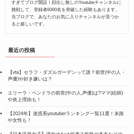
ヤーとしても活動していたようで
すぎてブログ開設！顔出し無しのYoutubeチャンネルに
挑戦して、登録者6000名を突破した経験もあります。
すね！
復活して一本目の動画も撮っており、投稿も間近
当ブログで、あなたのお気に入りチャンネルが見つか
な状況だったようです。
ると嬉しいです。
岩井社長は書類送検されることは予想した上で、
撮影をしていたとのこと。
【令和の虎】トモハッピーになぜ、嫌いやう
しかし、復活動画を投稿する日に書類送検がされ
最近の投稿
ざいなどの声が？
たことがニュースに。
さすがに投稿することができないとのことです。
トモハッピーさんについて調べて見ると、「嫌
【vta】セラフ・ダズルガーデンって誰？前世(中の人・
また、実際に視聴者さんの意見も聞きたい！との
声優)や好き嫌いは？
い」や「うざい」などの意見があるようですね。
ことで、コメントを求める発言も岩井社長からあ
一体、なぜトモハッピーさんに「嫌い」「うざ
エリーラ・ペンドラの前世(中の人,声優)は?ママ(絵師)
りました。
や炎上理由も！
い」などの声が集まるのでしょうか？
そのため、令和の虎に復活するかどうかは視聴者
そこで、こちらについて調べてみました。
【2024年】迷惑系youtuberランキング一覧11選！末路
さんの意見が優先されるかと思います！
すると、トモハッピーさんの言動や行動に原因の
や女性も！
ようですね、