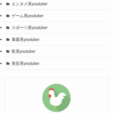
「15.2%」。付き合い始めてから結婚す
しかし、結婚することになるとはまさに、夢物語
情報が公開され次第、追記していきたいと思いま
エンタメ系youtuber
るまでの期間の平均は3.3年間という結
ですよね！
す！
ゲーム系youtuber
果に。
幸せな家庭を築いてもらいたいです！
また、AKBメンバーとして活動されていた峯岸み
スポーツ系youtuber
タイミングが分からない！交際開始からプロポ
ーズ、結婚までの期間
なみさん。
暴露系youtuber
てつや(東海オンエア)と峯岸みなみの入
「以前から推してたから、結婚って聞い
大体、付き合ってから2年か3年で結婚するのです
籍日はいつ？
歌系youtuber
た時には、、、」
ね！
美容系youtuber
このように思っているかもしれませんね。笑
また、てつや(東海オンエア)さんは峯岸みなみさん
それでも、二人の幸せを心から願いましょう！！
は二人とも有名人。
仕事の関係もあって、中々結婚できない状況が予
想されます。
しかし、二人は見事ゴールイン！
二人はどんな家庭を作るでしょうか？
また、てつや(東海オンエア)さんと峯岸みなみさん