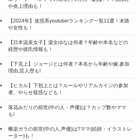
彼女を陰ながら応援していましたが、
や炎上理由も！
とあるきっかけで一番近くで支え合う
【2024年】迷惑系youtuberランキング一覧11選！末路
関係になることができました。(以下省
や女性も！
略)
【日本温泉女子】湯女ゆなは何者？年齢や本名などの
2022.08.12〜
経歴や彼氏情報も！
【下克上】ジョージとは何者？本名から年齢や嫁,参加
てつや(東海オンエア)と峯岸みなみはど
今後、二人がどうなっていくのか。
理由,芸人歴も!
この結婚式場で挙式？
今まで以上に元気な活動が見れるかもしれませ
【ヒカル】下剋上とは？ルールやリアルカイジの参加
ん！
てつや(東海オンエア)さんと峯岸みなみさんの出会
者、やらせ疑惑なども！
てつや(東海オンエア)さんと峯岸みなみさんを応援
てつや(東海オンエア)さんは峯岸みなみさんはどこ
いは、握手会が最初でした。
していきましょう！
落花みだりの前世(中の人・声優)は？カップ数やママ
の結婚式場で挙式するのでしょうか？
てつやさんは元々、峯岸みなみさんの大ファンで
も!
大変、気になるかと思います。
した。
そこで、二人の式を挙げる結婚式場を調査！
蛾楽ガラの前世(中の人,声優)は?ママ(絵師・イラストレ
卒業後は、自分が結婚したいと発言するほど。そ
ーター)も！
しかし、現時点では情報が公開されておりませ