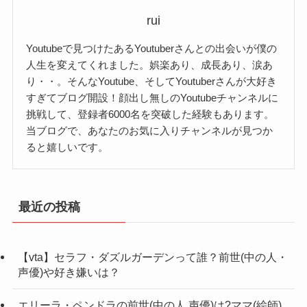
rui
の二人が写っている動画がいつか見れるかもしれ
てつや(東海オンエア)さんと峯岸みなみさんは、
ません。
Youtubeで見つけたあるYoutuberさんとの出会いが僕の
20220年8月12日に入籍されております。
期待してしまいますね！
人生を変えてくれました。娯楽あり、成長あり、涙あ
こちらは、てつやさんの個人チャンネルにて公
り・・。そんなYoutube、そしてYoutuberさんが大好き
すぎてブログ開設！顔出し無しのYoutubeチャンネルに
開。
挑戦して、登録者6000名を突破した経験もあります。
12日に結婚したことを報告されております。
当ブログで、あなたのお気に入りチャンネルが見つか
ると嬉しいです。
籍を入れてから直ぐに報告すると
は！？
最近の投稿
この度東海オンエアのてつやと峯岸み
なみは2022年8月12日に結婚いたしまし
【vta】セラフ・ダズルガーデンって誰？前世(中の人・
声優)や好き嫌いは？
てつや(東海オンエア)と峯岸みなみの馴
た。僕は高校1年の頃に画面の中の彼女
れ初め(交際)はいつから？
に一目ぼれし、長い間芸能人としての
エリーラ・ペンドラの前世(中の人,声優)は?ママ(絵師)